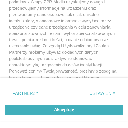
podmioty z Grupy ZPR Media uzyskujemy dostęp i
przechowujemy informacje na urządzeniu oraz
przetwarzamy dane osobowe, takie jak unikalne
identyfikatory, standardowe informacje wysyłane przez
urządzenie czy dane przeglądania w celu zapewniania
spersonalizowanych reklam, wybór spersonalizowanych
treści, pomiar reklam i treści, badanie odbiorców oraz
ulepszanie usług. Za zgodą Użytkownika my i Zaufani
Partnerzy możemy używać dokładnych danych
geolokalizacyjnych oraz aktywnie skanować
charakterystykę urządzenia do celów identyfikacji.
Ponieważ cenimy Twoją prywatność, prosimy o zgodę na
korzystanie z tych technologii poprzez kliknięcie
„Akceptuję”. Zgoda jest dobrowolna i zawsze możesz ją
zmienić/wycofać klikając przycisk ustawień prywatności
PARTNERZY
USTAWIENIA
znajdujący się w lewym dolnym rogu strony
. Niektóre
rodzaje przetwarzania danych nie wymagają zgody
Akceptuję
użytkownika, ale masz prawo sprzeciwić się takiemu
przetwarzaniu. Preferencje będą miały zastosowanie tylko
na tej witrynie.