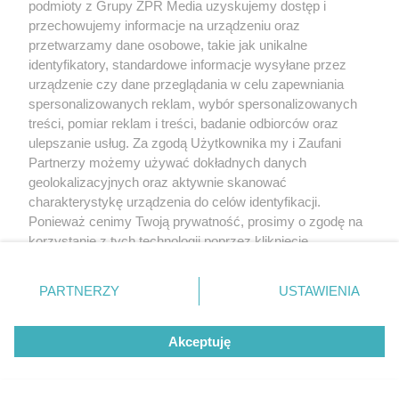
podmioty z Grupy ZPR Media uzyskujemy dostęp i
przechowujemy informacje na urządzeniu oraz
przetwarzamy dane osobowe, takie jak unikalne
identyfikatory, standardowe informacje wysyłane przez
urządzenie czy dane przeglądania w celu zapewniania
spersonalizowanych reklam, wybór spersonalizowanych
treści, pomiar reklam i treści, badanie odbiorców oraz
ulepszanie usług. Za zgodą Użytkownika my i Zaufani
Partnerzy możemy używać dokładnych danych
geolokalizacyjnych oraz aktywnie skanować
charakterystykę urządzenia do celów identyfikacji.
Ponieważ cenimy Twoją prywatność, prosimy o zgodę na
korzystanie z tych technologii poprzez kliknięcie
„Akceptuję”. Zgoda jest dobrowolna i zawsze możesz ją
zmienić/wycofać klikając przycisk ustawień prywatności
PARTNERZY
USTAWIENIA
znajdujący się w lewym dolnym rogu strony
. Niektóre
rodzaje przetwarzania danych nie wymagają zgody
Akceptuję
użytkownika, ale masz prawo sprzeciwić się takiemu
przetwarzaniu. Preferencje będą miały zastosowanie tylko
na tej witrynie.