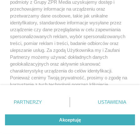
podmioty z Grupy ZPR Media uzyskujemy dostęp i
przechowujemy informacje na urządzeniu oraz
przetwarzamy dane osobowe, takie jak unikalne
identyfikatory, standardowe informacje wysyłane przez
urządzenie czy dane przeglądania w celu zapewniania
spersonalizowanych reklam, wybór spersonalizowanych
treści, pomiar reklam i treści, badanie odbiorców oraz
ulepszanie usług. Za zgodą Użytkownika my i Zaufani
Partnerzy możemy używać dokładnych danych
geolokalizacyjnych oraz aktywnie skanować
charakterystykę urządzenia do celów identyfikacji.
Ponieważ cenimy Twoją prywatność, prosimy o zgodę na
korzystanie z tych technologii poprzez kliknięcie
„Akceptuję”. Zgoda jest dobrowolna i zawsze możesz ją
zmienić/wycofać klikając przycisk ustawień prywatności
PARTNERZY
USTAWIENIA
znajdujący się w lewym dolnym rogu strony
. Niektóre
rodzaje przetwarzania danych nie wymagają zgody
Akceptuję
użytkownika, ale masz prawo sprzeciwić się takiemu
przetwarzaniu. Preferencje będą miały zastosowanie tylko
na tej witrynie.