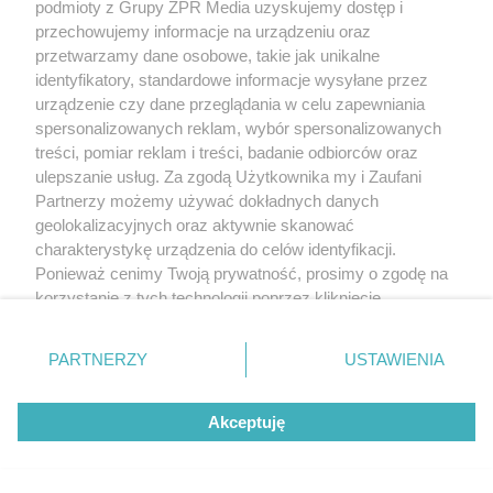
podmioty z Grupy ZPR Media uzyskujemy dostęp i
przechowujemy informacje na urządzeniu oraz
przetwarzamy dane osobowe, takie jak unikalne
identyfikatory, standardowe informacje wysyłane przez
urządzenie czy dane przeglądania w celu zapewniania
spersonalizowanych reklam, wybór spersonalizowanych
treści, pomiar reklam i treści, badanie odbiorców oraz
ulepszanie usług. Za zgodą Użytkownika my i Zaufani
Partnerzy możemy używać dokładnych danych
geolokalizacyjnych oraz aktywnie skanować
charakterystykę urządzenia do celów identyfikacji.
Ponieważ cenimy Twoją prywatność, prosimy o zgodę na
korzystanie z tych technologii poprzez kliknięcie
„Akceptuję”. Zgoda jest dobrowolna i zawsze możesz ją
zmienić/wycofać klikając przycisk ustawień prywatności
PARTNERZY
USTAWIENIA
znajdujący się w lewym dolnym rogu strony
. Niektóre
rodzaje przetwarzania danych nie wymagają zgody
Akceptuję
użytkownika, ale masz prawo sprzeciwić się takiemu
przetwarzaniu. Preferencje będą miały zastosowanie tylko
na tej witrynie.