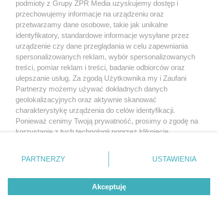
podmioty z Grupy ZPR Media uzyskujemy dostęp i
przechowujemy informacje na urządzeniu oraz
przetwarzamy dane osobowe, takie jak unikalne
identyfikatory, standardowe informacje wysyłane przez
urządzenie czy dane przeglądania w celu zapewniania
spersonalizowanych reklam, wybór spersonalizowanych
treści, pomiar reklam i treści, badanie odbiorców oraz
ulepszanie usług. Za zgodą Użytkownika my i Zaufani
Partnerzy możemy używać dokładnych danych
geolokalizacyjnych oraz aktywnie skanować
charakterystykę urządzenia do celów identyfikacji.
Ponieważ cenimy Twoją prywatność, prosimy o zgodę na
korzystanie z tych technologii poprzez kliknięcie
„Akceptuję”. Zgoda jest dobrowolna i zawsze możesz ją
zmienić/wycofać klikając przycisk ustawień prywatności
PARTNERZY
USTAWIENIA
znajdujący się w lewym dolnym rogu strony
. Niektóre
rodzaje przetwarzania danych nie wymagają zgody
Akceptuję
użytkownika, ale masz prawo sprzeciwić się takiemu
przetwarzaniu. Preferencje będą miały zastosowanie tylko
na tej witrynie.