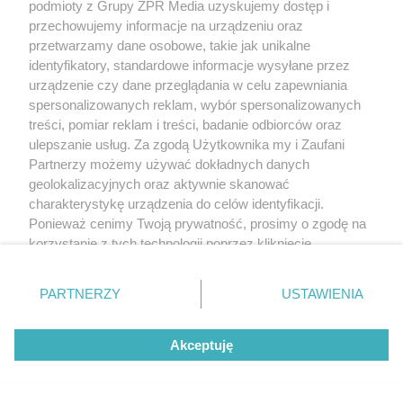
podmioty z Grupy ZPR Media uzyskujemy dostęp i
przechowujemy informacje na urządzeniu oraz
przetwarzamy dane osobowe, takie jak unikalne
identyfikatory, standardowe informacje wysyłane przez
urządzenie czy dane przeglądania w celu zapewniania
spersonalizowanych reklam, wybór spersonalizowanych
treści, pomiar reklam i treści, badanie odbiorców oraz
ulepszanie usług. Za zgodą Użytkownika my i Zaufani
Partnerzy możemy używać dokładnych danych
geolokalizacyjnych oraz aktywnie skanować
charakterystykę urządzenia do celów identyfikacji.
Ponieważ cenimy Twoją prywatność, prosimy o zgodę na
korzystanie z tych technologii poprzez kliknięcie
„Akceptuję”. Zgoda jest dobrowolna i zawsze możesz ją
zmienić/wycofać klikając przycisk ustawień prywatności
PARTNERZY
USTAWIENIA
znajdujący się w lewym dolnym rogu strony
. Niektóre
rodzaje przetwarzania danych nie wymagają zgody
Akceptuję
użytkownika, ale masz prawo sprzeciwić się takiemu
przetwarzaniu. Preferencje będą miały zastosowanie tylko
na tej witrynie.