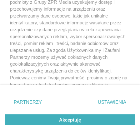
podmioty z Grupy ZPR Media uzyskujemy dostęp i
przechowujemy informacje na urządzeniu oraz
przetwarzamy dane osobowe, takie jak unikalne
identyfikatory, standardowe informacje wysyłane przez
urządzenie czy dane przeglądania w celu zapewniania
spersonalizowanych reklam, wybór spersonalizowanych
treści, pomiar reklam i treści, badanie odbiorców oraz
ulepszanie usług. Za zgodą Użytkownika my i Zaufani
Partnerzy możemy używać dokładnych danych
geolokalizacyjnych oraz aktywnie skanować
charakterystykę urządzenia do celów identyfikacji.
Ponieważ cenimy Twoją prywatność, prosimy o zgodę na
korzystanie z tych technologii poprzez kliknięcie
„Akceptuję”. Zgoda jest dobrowolna i zawsze możesz ją
zmienić/wycofać klikając przycisk ustawień prywatności
PARTNERZY
USTAWIENIA
znajdujący się w lewym dolnym rogu strony
. Niektóre
rodzaje przetwarzania danych nie wymagają zgody
Akceptuję
użytkownika, ale masz prawo sprzeciwić się takiemu
przetwarzaniu. Preferencje będą miały zastosowanie tylko
na tej witrynie.