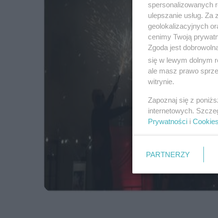
spersonalizowanych re
ulepszanie usług. Za
geolokalizacyjnych or
cenimy Twoją prywatno
Zgoda jest dobrowoln
się w lewym dolnym r
ale masz prawo sprzec
witrynie.
Zapoznaj się z poniż
internetowych. Szcze
Prywatności
i
Cookie
PARTNERZY