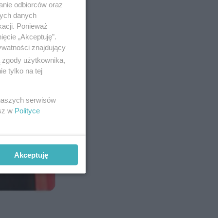
anie odbiorców oraz
nych danych
kacji. Ponieważ
ięcie „Akceptuję”.
ywatności znajdujący
ą zgody użytkownika,
 tylko na tej
 naszych serwisów
esz w
Polityce
Akceptuję