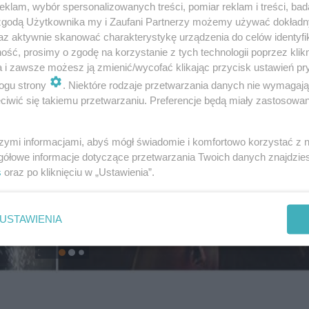
klam, wybór spersonalizowanych treści, pomiar reklam i treści, bad
 zgodą Użytkownika my i Zaufani Partnerzy możemy używać dokład
az aktywnie skanować charakterystykę urządzenia do celów identyfi
ść, prosimy o zgodę na korzystanie z tych technologii poprzez klikn
a i zawsze możesz ją zmienić/wycofać klikając przycisk ustawień pr
ogu strony
. Niektóre rodzaje przetwarzania danych nie wymagaj
iwić się takiemu przetwarzaniu. Preferencje będą miały zastosowanie
szymi informacjami, abyś mógł świadomie i komfortowo korzystać z
gółowe informacje dotyczące przetwarzania Twoich danych znajdzi
s
oraz po kliknięciu w „Ustawienia”.
USTAWIENIA