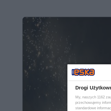
Drogi Użytkow
My, naszych 1162 zau
przechowujemy informa
standardowe informac