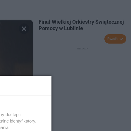
Finał Wielkiej Orkiestry Świątecznej
Pomocy w Lublinie
Rozwiń
y dostęp i
lne identyfikatory,
iania