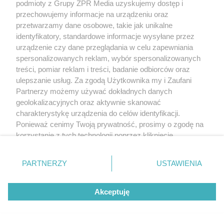
podmioty z Grupy ZPR Media uzyskujemy dostęp i
przechowujemy informacje na urządzeniu oraz
przetwarzamy dane osobowe, takie jak unikalne
identyfikatory, standardowe informacje wysyłane przez
urządzenie czy dane przeglądania w celu zapewniania
spersonalizowanych reklam, wybór spersonalizowanych
treści, pomiar reklam i treści, badanie odbiorców oraz
ulepszanie usług. Za zgodą Użytkownika my i Zaufani
Partnerzy możemy używać dokładnych danych
geolokalizacyjnych oraz aktywnie skanować
charakterystykę urządzenia do celów identyfikacji.
Ponieważ cenimy Twoją prywatność, prosimy o zgodę na
korzystanie z tych technologii poprzez kliknięcie
„Akceptuję”. Zgoda jest dobrowolna i zawsze możesz ją
zmienić/wycofać klikając przycisk ustawień prywatności
PARTNERZY
USTAWIENIA
znajdujący się w lewym dolnym rogu strony
. Niektóre
rodzaje przetwarzania danych nie wymagają zgody
Akceptuję
użytkownika, ale masz prawo sprzeciwić się takiemu
przetwarzaniu. Preferencje będą miały zastosowanie tylko
na tej witrynie.