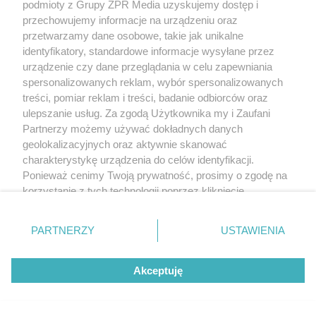
podmioty z Grupy ZPR Media uzyskujemy dostęp i
przechowujemy informacje na urządzeniu oraz
przetwarzamy dane osobowe, takie jak unikalne
identyfikatory, standardowe informacje wysyłane przez
urządzenie czy dane przeglądania w celu zapewniania
spersonalizowanych reklam, wybór spersonalizowanych
treści, pomiar reklam i treści, badanie odbiorców oraz
ulepszanie usług. Za zgodą Użytkownika my i Zaufani
Partnerzy możemy używać dokładnych danych
geolokalizacyjnych oraz aktywnie skanować
charakterystykę urządzenia do celów identyfikacji.
Ponieważ cenimy Twoją prywatność, prosimy o zgodę na
korzystanie z tych technologii poprzez kliknięcie
„Akceptuję”. Zgoda jest dobrowolna i zawsze możesz ją
zmienić/wycofać klikając przycisk ustawień prywatności
PARTNERZY
USTAWIENIA
znajdujący się w lewym dolnym rogu strony
. Niektóre
rodzaje przetwarzania danych nie wymagają zgody
Akceptuję
użytkownika, ale masz prawo sprzeciwić się takiemu
przetwarzaniu. Preferencje będą miały zastosowanie tylko
na tej witrynie.