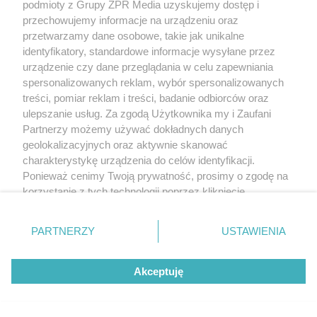
podmioty z Grupy ZPR Media uzyskujemy dostęp i
przechowujemy informacje na urządzeniu oraz
przetwarzamy dane osobowe, takie jak unikalne
identyfikatory, standardowe informacje wysyłane przez
urządzenie czy dane przeglądania w celu zapewniania
spersonalizowanych reklam, wybór spersonalizowanych
treści, pomiar reklam i treści, badanie odbiorców oraz
ulepszanie usług. Za zgodą Użytkownika my i Zaufani
Partnerzy możemy używać dokładnych danych
geolokalizacyjnych oraz aktywnie skanować
charakterystykę urządzenia do celów identyfikacji.
Ponieważ cenimy Twoją prywatność, prosimy o zgodę na
korzystanie z tych technologii poprzez kliknięcie
„Akceptuję”. Zgoda jest dobrowolna i zawsze możesz ją
zmienić/wycofać klikając przycisk ustawień prywatności
PARTNERZY
USTAWIENIA
znajdujący się w lewym dolnym rogu strony
. Niektóre
rodzaje przetwarzania danych nie wymagają zgody
Akceptuję
użytkownika, ale masz prawo sprzeciwić się takiemu
przetwarzaniu. Preferencje będą miały zastosowanie tylko
na tej witrynie.