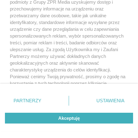
podmioty z Grupy ZPR Media uzyskujemy dostęp i
przechowujemy informacje na urządzeniu oraz
przetwarzamy dane osobowe, takie jak unikalne
identyfikatory, standardowe informacje wysyłane przez
urządzenie czy dane przeglądania w celu zapewniania
spersonalizowanych reklam, wybór spersonalizowanych
treści, pomiar reklam i treści, badanie odbiorców oraz
ulepszanie usług. Za zgodą Użytkownika my i Zaufani
Partnerzy możemy używać dokładnych danych
geolokalizacyjnych oraz aktywnie skanować
charakterystykę urządzenia do celów identyfikacji.
Ponieważ cenimy Twoją prywatność, prosimy o zgodę na
korzystanie z tych technologii poprzez kliknięcie
„Akceptuję”. Zgoda jest dobrowolna i zawsze możesz ją
zmienić/wycofać klikając przycisk ustawień prywatności
PARTNERZY
USTAWIENIA
znajdujący się w lewym dolnym rogu strony
. Niektóre
rodzaje przetwarzania danych nie wymagają zgody
Akceptuję
użytkownika, ale masz prawo sprzeciwić się takiemu
przetwarzaniu. Preferencje będą miały zastosowanie tylko
na tej witrynie.