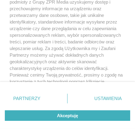
podmioty z Grupy ZPR Media uzyskujemy dostęp i
przechowujemy informacje na urządzeniu oraz
przetwarzamy dane osobowe, takie jak unikalne
identyfikatory, standardowe informacje wysyłane przez
urządzenie czy dane przeglądania w celu zapewniania
spersonalizowanych reklam, wybór spersonalizowanych
treści, pomiar reklam i treści, badanie odbiorców oraz
ulepszanie usług. Za zgodą Użytkownika my i Zaufani
Partnerzy możemy używać dokładnych danych
geolokalizacyjnych oraz aktywnie skanować
charakterystykę urządzenia do celów identyfikacji.
Ponieważ cenimy Twoją prywatność, prosimy o zgodę na
korzystanie z tych technologii poprzez kliknięcie
„Akceptuję”. Zgoda jest dobrowolna i zawsze możesz ją
zmienić/wycofać klikając przycisk ustawień prywatności
PARTNERZY
USTAWIENIA
znajdujący się w lewym dolnym rogu strony
. Niektóre
rodzaje przetwarzania danych nie wymagają zgody
Akceptuję
użytkownika, ale masz prawo sprzeciwić się takiemu
przetwarzaniu. Preferencje będą miały zastosowanie tylko
na tej witrynie.