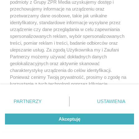
podmioty z Grupy ZPR Media uzyskujemy dostęp i
przechowujemy informacje na urządzeniu oraz
przetwarzamy dane osobowe, takie jak unikalne
identyfikatory, standardowe informacje wysyłane przez
urządzenie czy dane przeglądania w celu zapewniania
spersonalizowanych reklam, wybór spersonalizowanych
treści, pomiar reklam i treści, badanie odbiorców oraz
ulepszanie usług. Za zgodą Użytkownika my i Zaufani
Partnerzy możemy używać dokładnych danych
geolokalizacyjnych oraz aktywnie skanować
charakterystykę urządzenia do celów identyfikacji.
Ponieważ cenimy Twoją prywatność, prosimy o zgodę na
korzystanie z tych technologii poprzez kliknięcie
„Akceptuję”. Zgoda jest dobrowolna i zawsze możesz ją
zmienić/wycofać klikając przycisk ustawień prywatności
PARTNERZY
USTAWIENIA
znajdujący się w lewym dolnym rogu strony
. Niektóre
rodzaje przetwarzania danych nie wymagają zgody
Akceptuję
użytkownika, ale masz prawo sprzeciwić się takiemu
przetwarzaniu. Preferencje będą miały zastosowanie tylko
na tej witrynie.