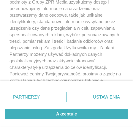
podmioty z Grupy ZPR Media uzyskujemy dostęp i
przechowujemy informacje na urządzeniu oraz
przetwarzamy dane osobowe, takie jak unikalne
identyfikatory, standardowe informacje wysyłane przez
urządzenie czy dane przeglądania w celu zapewniania
spersonalizowanych reklam, wybór spersonalizowanych
treści, pomiar reklam i treści, badanie odbiorców oraz
ulepszanie usług. Za zgodą Użytkownika my i Zaufani
Partnerzy możemy używać dokładnych danych
geolokalizacyjnych oraz aktywnie skanować
charakterystykę urządzenia do celów identyfikacji.
Ponieważ cenimy Twoją prywatność, prosimy o zgodę na
korzystanie z tych technologii poprzez kliknięcie
„Akceptuję”. Zgoda jest dobrowolna i zawsze możesz ją
zmienić/wycofać klikając przycisk ustawień prywatności
PARTNERZY
USTAWIENIA
znajdujący się w lewym dolnym rogu strony
. Niektóre
rodzaje przetwarzania danych nie wymagają zgody
Akceptuję
użytkownika, ale masz prawo sprzeciwić się takiemu
przetwarzaniu. Preferencje będą miały zastosowanie tylko
na tej witrynie.